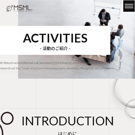
ACTIVITIES
- 活動のご紹介 -
At Metastructure Method Lab, we conduct the following activities to visualize and
reconstruct the "inner structure (=consciousness, emotions, thoughts)" of humans.
INTRODUCTION
はじめに