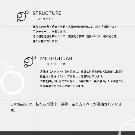
STRUCTURE
ストラクチャー
私たちの思考・感情・行動・人間関係の背後には、必ず「構造（スト
ラクチャー）」があります。
その構造を読み解くことで、表面的な問題に惑わされず、根本的な変
化が可能になります。
METHOD LAB
メソッド・ラボ
方法論（メソッド）を体系化し、実践と対話を通じて継続的に探究・
進化させる場（ラボ）であることを意味しています。
正解を押しつけるのではなく、「共に問い、共に学ぶ」ための開かれ
た実験室でありたいと願っています。
この名前には、私たちの理念・姿勢・在り方すべてが凝縮されていま
す。